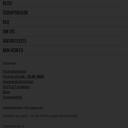
BLOG
SCRAPSKOLEN
FAQ
OM OS
FAVORITLISTE
MIN KONTO
Genveje
Fortrydelsesret
Fortryd dit køb -
KLIK HER
Handelsbetingelser
OUTLET-butikken
Blog
Scrapskolen
Hobbyboden Scrapworld
(Kontor og lager - vi har IKKE nogen fysisk butik)
Viemosevej 2