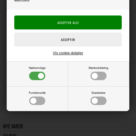
Producent:
Marianne Design
Producentens varenr.:
Kraftigt papir med elegant og fin glimmereffekt.
Superflot at skære ud med dies og bruge som dekorationer på kort eller
scrap.
A4 - ca. 21x30 cm - pakke med 5 ark.
Vis cookie detaljer
Nødvendige
Markedsføring
LÆS OG BLIV INSPIRERET
Læs flere artikler...
Funktionelle
Statistiske
NYE VARER