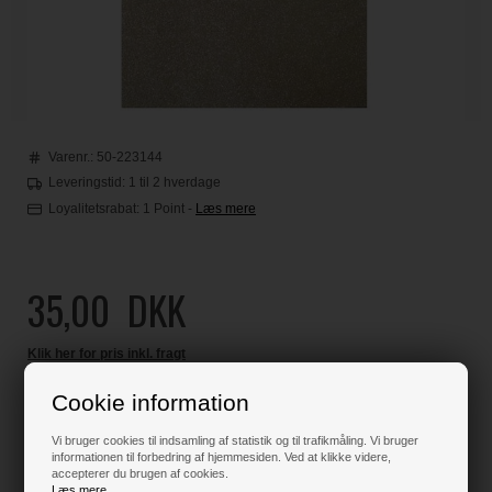
Varenr.:
50-223144
Leveringstid: 1 til 2 hverdage
Loyalitetsrabat:
1 Point
-
Læs mere
35,00
DKK
Klik her for pris inkl. fragt
Cookie information
Vi bruger cookies til indsamling af statistik og til trafikmåling. Vi bruger
Varen er på lager
informationen til forbedring af hjemmesiden. Ved at klikke videre,
accepterer du brugen af cookies.
Læs mere