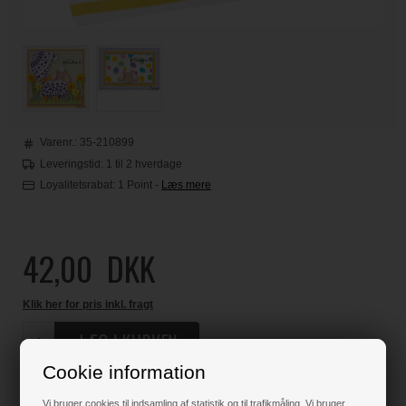
Varenr.:
35-210899
Leveringstid: 1 til 2 hverdage
Loyalitetsrabat:
1 Point
-
Læs mere
42,00
DKK
Klik her for pris inkl. fragt
Cookie information
Varen er på lager
Vi bruger cookies til indsamling af statistik og til trafikmåling. Vi bruger