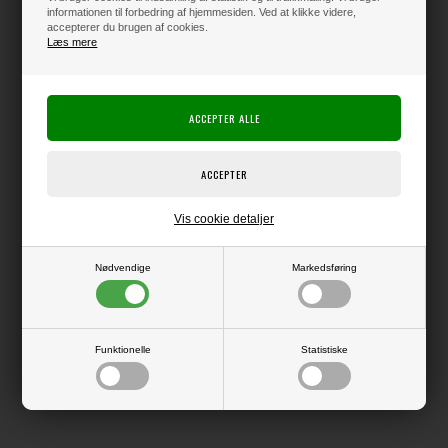
informationen til forbedring af hjemmesiden. Ved at klikke videre,
accepterer du brugen af cookies.
Producent:
Marianne Design
Læs mere
Producentens varenr.:
LR0899
Die, der kan bruges i bl.a. Big Shot.
Sikkerhedsvejledning:
Vis cookie detaljer
Dies kan have skarpe kanter - håndtér dem med forsigtighed.
Advarsel: Små dele kan udgøre kvælningsfare - ikke velegnet til børn.
Nødvendige
Markedsføring
LÆS OG BLIV INSPIRERET
Funktionelle
Statistiske
Læs flere artikler...