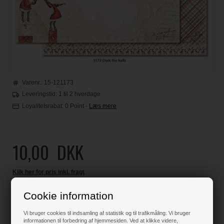
Varenr.:
15-121173
Leveringstid: 1 til 2 hverdage
Loyalitetsrabat:
0 Point
-
Læs mere
10,00
DKK
Klik her for pris inkl. fragt
Cookie information
Vi bruger cookies til indsamling af statistik og til trafikmåling. Vi bruger
Varen er på lager
informationen til forbedring af hjemmesiden. Ved at klikke videre,