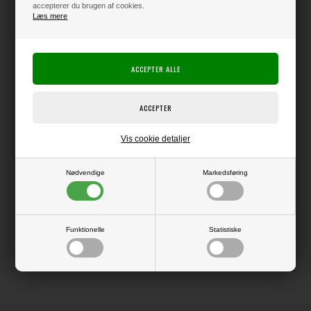
accepterer du brugen af cookies.
Læs mere
Producent:
Maja Design
Producentens varenr.:
Superlækkert og kraftigt, mat dobbeltsidet papir i skønne, farverige
nuancer.
Måler ca. 30,5 x 30,5 cm
Prisen er pr ark.
Vis cookie detaljer
Nødvendige
Markedsføring
LÆS OG BLIV INSPIRERET
Funktionelle
Statistiske
Læs flere artikler...