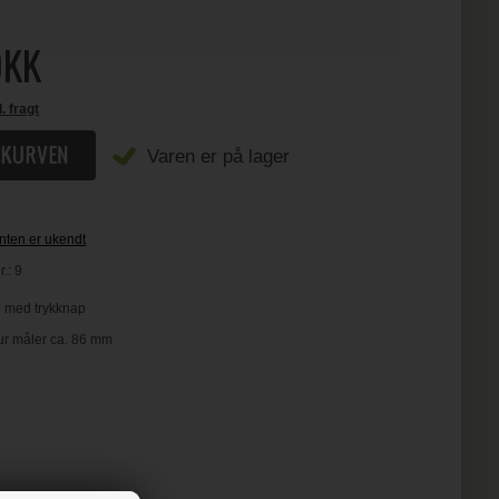
KK
l. fragt
Varen er på lager
nten er ukendt
r.:
9
rn med trykknap
ur måler ca. 86 mm