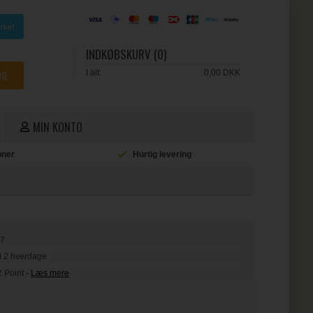
INDKØBSKURV (0)
I alt:
0,00 DKK
MIN KONTO
ioner
Hurtig levering
L
37
il 2 hverdage
2 Point
-
Læs mere