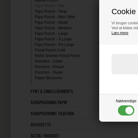
Hjørne Punch
Figur Punch - Alle
Cookie 
Figur Punch - Tang
Figur Punch - Mini / Midi
Figur Punch - Small
Vi bruger cookie
Figur Punch - Medium
Ved at klikke vi
Læs mere
Figur Punch - Large
Figur Punch - X-Large
Figur Punch - XX-Large
Floral Punch Craft
Nellie Snellen Floral Punch
Punches - Cirkel
Punches - Firkant
Punches - Ovale
Paper Blossoms
PYNT & EMBELLISHMENTS
SCRAPBOOKING PAPIR
Nødvendige
SCRAPBOOKING TILBEHØR
SILHOUETTE
SIZZIX / BIGSHOT