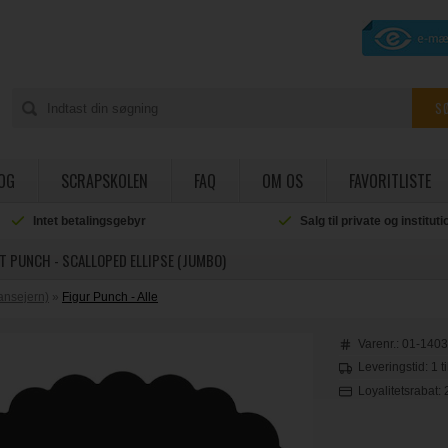
OG
SCRAPSKOLEN
FAQ
OM OS
FAVORITLISTE
Intet betalingsgebyr
Salg til private og institut
T PUNCH - SCALLOPED ELLIPSE (JUMBO)
ansejern)
»
Figur Punch - Alle
Varenr.:
01-140
Leveringstid: 1 t
Loyalitetsrabat: