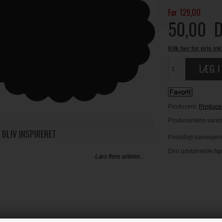
Før 129,00
50,00
D
Klik her for pris ink
Producent:
Produce
Producentens varen
 BLIV INSPIRERET
Prisbilligt stanseje
Den udstansede fig
Læs flere artikler...