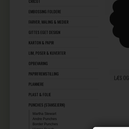
CRICUT
EMBOSSING FOLDERE
FARVER, MALING & MEDIER
GITTES EGET DESIGN
KARTON & PAPIR
LIM, POSER & KUVERTER
OPBEVARING
PAPIRFREMSTILLING
LÆS OG
PLANNERE
PLAST & FOLIE
PUNCHES (STANSEJERN)
Martha Stewart
Andre Punches
Border Punches