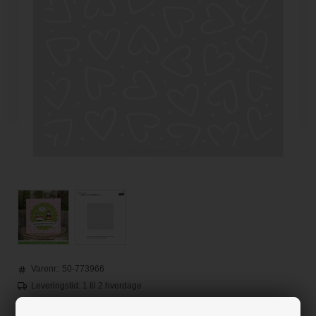
Varenr.:
50-773966
Leveringstid: 1 til 2 hverdage
Loyalitetsrabat:
2 Point
-
Læs mere