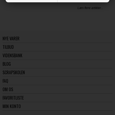
Læs flere artikler...
NYE VARER
TILBUD
VIDENSBANK
BLOG
SCRAPSKOLEN
FAQ
OM OS
FAVORITLISTE
MIN KONTO