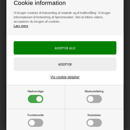
Cookie information
Vi bruger cookies til indsamling af statistik og til trafikmåling. Vi bruger
65,00
DKK
informationen til forbedring af hjemmesiden. Ved at klikke videre,
accepterer du brugen af cookies.
Læs mere
Klik her for pris inkl. fragt
Varen er på lager
Producent:
Lawn Fawn
Vis cookie detaljer
Producentens varenr.:
LF3966
Nødvendige
Markedsføring
Plaststencils, som du kan bruge til at tegne, male, mist'e, sværte osv. over
for at lave dine egne baggrunde til f.eks. kort.
Funktionelle
Statistiske
LÆS OG BLIV INSPIRERET