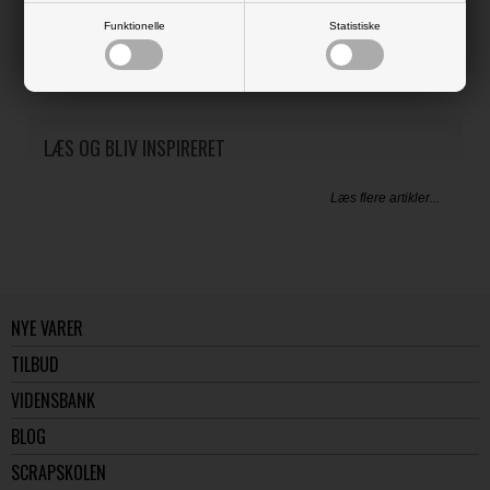
Klare stempler med søde motiver.
Funktionelle
Statistiske
Stemplet er klar til at sætte på en akrylklods (medfølger ikke).
LÆS OG BLIV INSPIRERET
Læs flere artikler...
NYE VARER
TILBUD
VIDENSBANK
BLOG
SCRAPSKOLEN