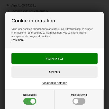
Varenr.:
50-773081
Leveringstid: 1 til 2 hverdage
Loyalitetsrabat:
2 Point
-
Læs mere
Cookie information
Vi bruger cookies til indsamling af statistik og til trafikmåling. Vi bruger
informationen til forbedring af hjemmesiden. Ved at klikke videre,
Før 145,00
accepterer du brugen af cookies.
50,00
DKK
Læs mere
Klik her for pris inkl. fragt
Varen er på lager
Vis cookie detaljer
Producent:
Lawn Fawn
Nødvendige
Markedsføring
Producentens varenr.:
LF3081