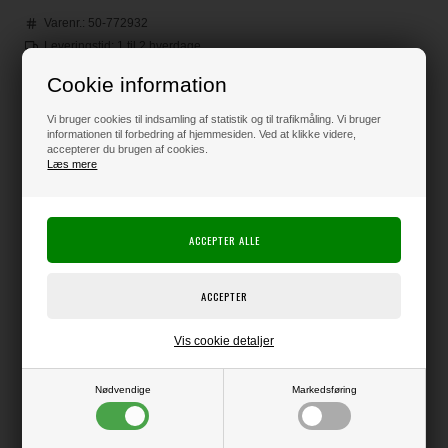
Varenr.:
50-772932
Leveringstid: 1 til 2 hverdage
Loyalitetsrabat:
3 Point
-
Læs mere
Cookie information
Vi bruger cookies til indsamling af statistik og til trafikmåling. Vi bruger
informationen til forbedring af hjemmesiden. Ved at klikke videre,
Før 135,00
accepterer du brugen af cookies.
100,00
DKK
Læs mere
Klik her for pris inkl. fragt
Kun 1 stk. tilbage på lager !!
Vis cookie detaljer
Producent:
Lawn Fawn
Nødvendige
Markedsføring
Producentens varenr.:
LF2932