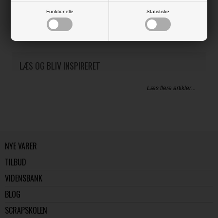
Klare stempler med søde motiver.
Funktionelle
Statistiske
Stemplet er klar til at sætte på en akrylklods (medfølger ikke).
LÆS OG BLIV INSPIRERET
Læs flere artikler...
NYE VARER
TILBUD
VIDENSBANK
BLOG
SCRAPSKOLEN