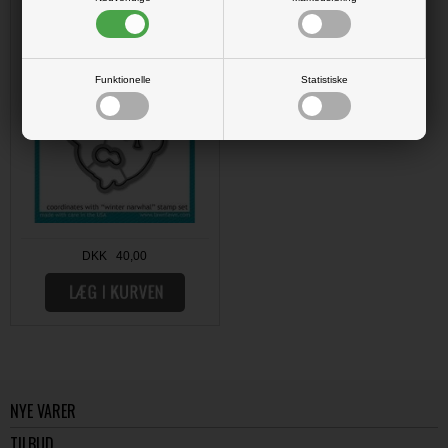
Funktionelle
Statistiske
DKK 40,00
NYE VARER
TILBUD