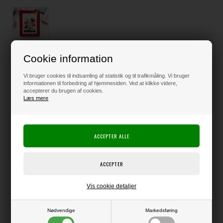
Cookie information
Varenr.:
50-773958
Leveringstid: 1 til 2 hverdage
Vi bruger cookies til indsamling af statistik og til trafikmåling. Vi bruger
Loyalitetsrabat:
4 Point
-
Læs mere
informationen til forbedring af hjemmesiden. Ved at klikke videre,
accepterer du brugen af cookies.
Læs mere
135,00
DKK
Klik her for pris inkl. fragt
Vis cookie detaljer
Varen er på lager
Nødvendige
Markedsføring