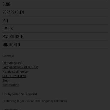
BLOG
SCRAPSKOLEN
FAQ
OM OS
FAVORITLISTE
MIN KONTO
Genveje
Fortrydelsesret
Fortryd dit køb -
KLIK HER
Handelsbetingelser
OUTLET-butikken
Blog
Scrapskolen
Hobbyboden Scrapworld
(Kontor og lager - vi har IKKE nogen fysisk butik)
Viemosevej 2