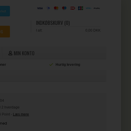
INDKØBSKURV (0)
I alt:
0,00 DKK
MIN KONTO
ioner
Hurtig levering
L
804
il 2 hverdage
4 Point
-
Læs mere