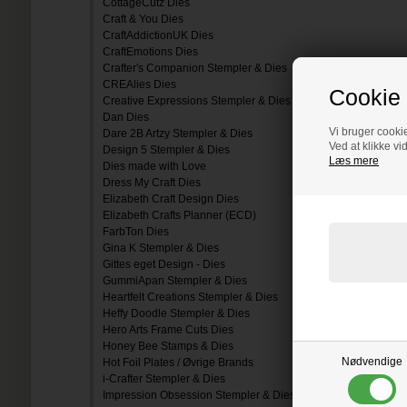
CottageCutz Dies
Craft & You Dies
CraftAddictionUK Dies
CraftEmotions Dies
Crafter's Companion Stempler & Dies
CREAlies Dies
Cookie 
Creative Expressions Stempler & Dies
Dan Dies
Vi bruger cookie
Dare 2B Artzy Stempler & Dies
Ved at klikke vi
Design 5 Stempler & Dies
Læs mere
Dies made with Love
Dress My Craft Dies
Elizabeth Craft Design Dies
Elizabeth Crafts Planner (ECD)
FarbTon Dies
Gina K Stempler & Dies
Gittes eget Design - Dies
GummiApan Stempler & Dies
Heartfelt Creations Stempler & Dies
Heffy Doodle Stempler & Dies
Hero Arts Frame Cuts Dies
Honey Bee Stamps & Dies
Nødvendige
Hot Foil Plates / Øvrige Brands
i-Crafter Stempler & Dies
Impression Obsession Stempler & Dies