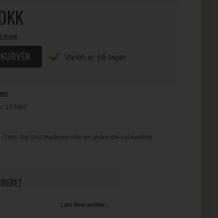
DKK
l. fragt
Varen er på lager
awn
r.:
LF3804
 i f.eks. Big Shot maskinen eller en anden die-cut maskine.
PIRERET
Læs flere artikler...