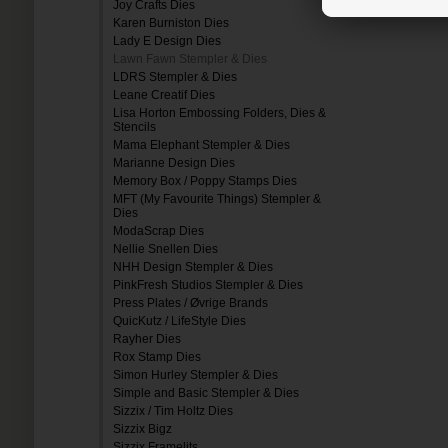
Joy Crafts Dies
Karen Burniston Dies
Lady E Design Dies
Lawn Fawn Stempler & Dies
LDRS Stempler & Dies
Leane Creatif Dies
Lisa Horton Embossing Folders, Dies &
Stencils
Mama Elephant Stempler & Dies
Marianne Design Dies
Memory Box / Poppy Stamps Dies
MFT (My Favourite Things) Stempler &
Dies
ModaScrap Dies
Nellie Snellen Dies
NHH Design Stempler & Dies
PinkFresh Studios Stempler & Dies
Press Plates / Øvrige Brands
QuicKutz / LifeStyle Dies
Rayher Dies
Rox Stamp Dies
Simon Hurley Stempler & Dies
Simple and Basic Stempler & Dies
Sizzix / Tim Holtz Dies
Sizzix Bigz
Sizzix Framelits