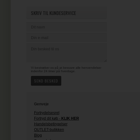
SKRIV TIL KUNDESERVICE
Vi bestræber os på at besvare alle henvendelser
indenfor 24 timer på hverdage.
Genveje
Fortrydelsesret
Fortryd dit køb -
KLIK HER
Handelsbetingelser
OUTLET-butikken
Blog