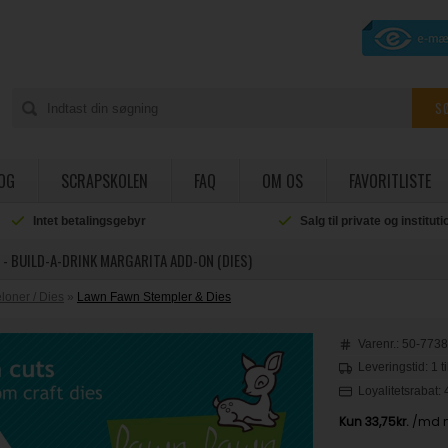
OG
SCRAPSKOLEN
FAQ
OM OS
FAVORITLISTE
Intet betalingsgebyr
Salg til private og institut
- BUILD-A-DRINK MARGARITA ADD-ON (DIES)
oner / Dies
»
Lawn Fawn Stempler & Dies
Varenr.:
50-773
Leveringstid: 1 t
Loyalitetsrabat: