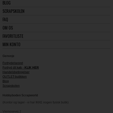
BLOG
SCRAPSKOLEN
FAQ
OM OS
FAVORITLISTE
MIN KONTO
Genveje
Fortrydelsesret
Fortryd dit køb -
KLIK HER
Handelsbetingelser
OUTLET-butikken
Blog
Scrapskolen
Hobbyboden Scrapworld
(Kontor og lager - vi har IKKE nogen fysisk butik)
Viemosevej 2