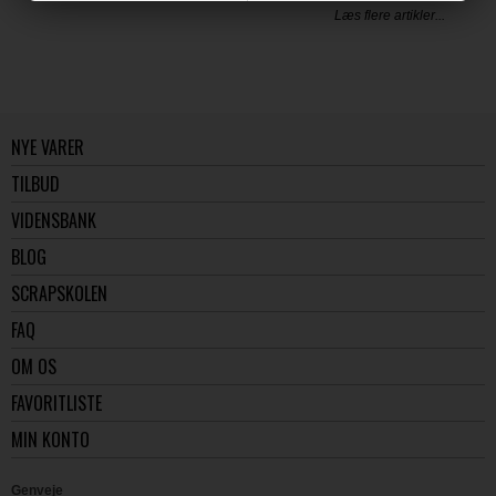
Læs flere artikler...
NYE VARER
TILBUD
VIDENSBANK
BLOG
SCRAPSKOLEN
FAQ
OM OS
FAVORITLISTE
MIN KONTO
Genveje