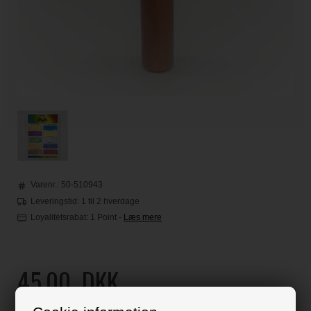
Varenr.:
50-510943
Leveringstid: 1 til 2 hverdage
Loyalitetsrabat:
1 Point
-
Læs mere
45,00
DKK
Klik her for pris inkl. fragt