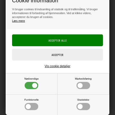
Cookie information
Vi bruger cookies til indsamling af statistik og til trafikmåling. Vi bruger
informationen til forbedring af hjemmesiden. Ved at klikke videre,
accepterer du brugen af cookies.
Læs mere
Varen er på lager
Producent:
IndigoBlu
Producentens varenr.:
Vivids Inks er superskønne og meget intense farver.
Flaskerne her kan bruges enten til genopfyld af sprayflaskerne, eller du
kan bruge dem direkte fra flasken til splat eller som vandfarve.
Vis cookie detaljer
Farverne med mica har en glinsende overflade pga. de fine skinnende
pigmenter.
Nødvendige
Markedsføring
30 ml i flaske med skurelåg.
Funktionelle
Statistiske
LÆS OG BLIV INSPIRERET