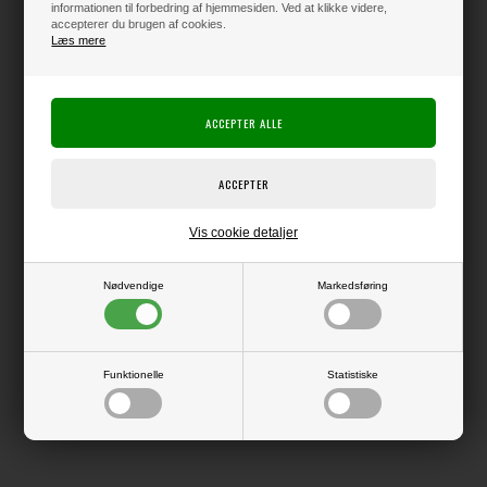
informationen til forbedring af hjemmesiden. Ved at klikke videre,
accepterer du brugen af cookies.
Læs mere
Varen er på lager
Producent:
HobbyGros
Producentens varenr.:
Karton i 240 g kvalitet falset på midten, så det er let at folde.
Det færdige dobbelte kort måler ca. 10 x 7,5 cm
Vis cookie detaljer
Pakke med 50 kort med tilhørende konvolutter i 120 gsm kvalitet.
Nødvendige
Markedsføring
LÆS OG BLIV INSPIRERET
Funktionelle
Statistiske
Læs flere artikler...