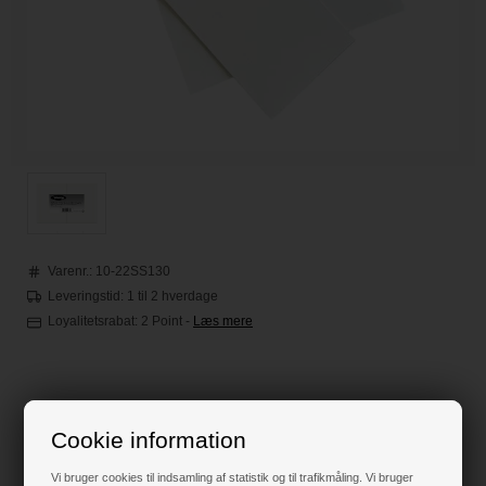
Varenr.:
10-22SS130
Leveringstid: 1 til 2 hverdage
Loyalitetsrabat:
2 Point
-
Læs mere
75,00
DKK
Cookie information
Klik her for pris inkl. fragt
Vi bruger cookies til indsamling af statistik og til trafikmåling. Vi bruger