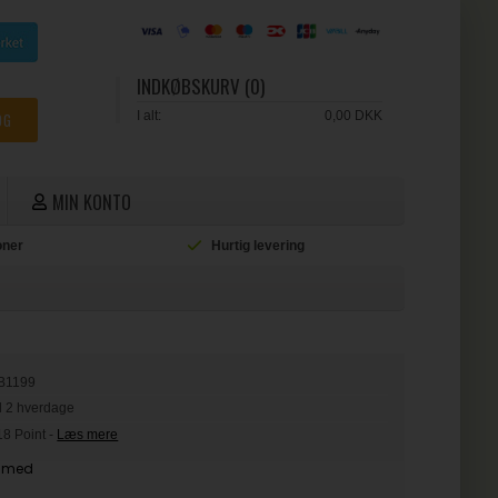
INDKØBSKURV (0)
I alt:
0,00 DKK
MIN KONTO
ioner
Hurtig levering
L
B1199
il 2 hverdage
18 Point
-
Læs mere