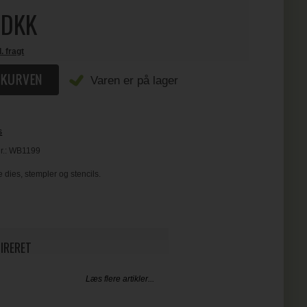
DKK
l. fragt
Varen er på lager
s
r.:
WB1199
ies, stempler og stencils.
PIRERET
Læs flere artikler...