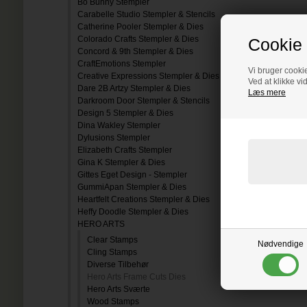
Bo Bunny Stempler
Carabelle Studio Stempler & Stencils
Catherine Pooler Stempler & Dies
Colorado Crafts Stempler & Dies
Cookie 
Concord & 9th Stempler & Dies
CraftEmotions Stempler
Vi bruger cookie
Creative Expressions Stempler & Dies
Ved at klikke vi
Dare 2B Artzy Stempler & Dies
Læs mere
Darkroom Door Stempler & Stencils
Design 5 Stempler & Dies
Dina Wakley Stempler
Dylusions Stempler
Elizabeth Crafts Stempler
Gina K Stempler & Dies
Gittes Eget Design - Stempler
GummiApan Stempler & Dies
Heartfelt Creations Stempler & Dies
Heffy Doodle Stempler & Dies
HERO ARTS
Clear Stamps
Nødvendige
Cling Stamps
Diverse Tilbehør
Hero Arts Frame Cuts Dies
Hero Arts Sværte
Wood Stamps