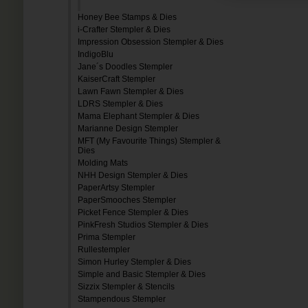
Honey Bee Stamps & Dies
i-Crafter Stempler & Dies
Impression Obsession Stempler & Dies
IndigoBlu
Jane´s Doodles Stempler
KaiserCraft Stempler
Lawn Fawn Stempler & Dies
LDRS Stempler & Dies
Mama Elephant Stempler & Dies
Marianne Design Stempler
MFT (My Favourite Things) Stempler &
Dies
Molding Mats
NHH Design Stempler & Dies
PaperArtsy Stempler
PaperSmooches Stempler
Picket Fence Stempler & Dies
PinkFresh Studios Stempler & Dies
Prima Stempler
Rullestempler
Simon Hurley Stempler & Dies
Simple and Basic Stempler & Dies
Sizzix Stempler & Stencils
Stampendous Stempler