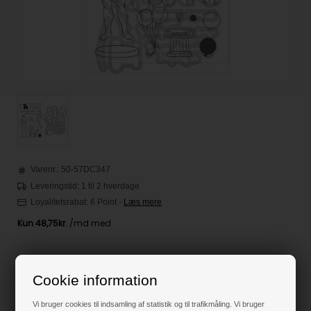
Varenr.:
50-57DC347
Leveringstid: 1 til 2 hverdage
Loyalitetsrabat:
6 Point
-
Læs mere
195,00
DKK
Cookie information
Klik her for pris inkl. fragt
Vi bruger cookies til indsamling af statistik og til trafikmåling. Vi bruger