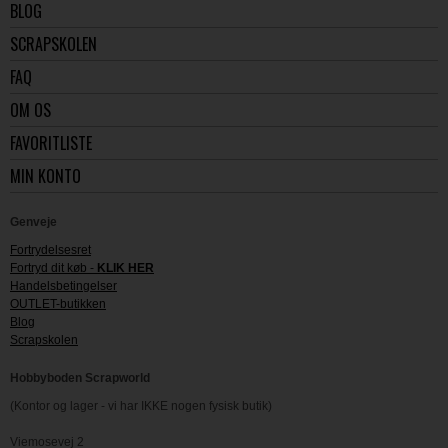
BLOG
SCRAPSKOLEN
FAQ
OM OS
FAVORITLISTE
MIN KONTO
Genveje
Fortrydelsesret
Fortryd dit køb -
KLIK HER
Handelsbetingelser
OUTLET-butikken
Blog
Scrapskolen
Hobbyboden Scrapworld
(Kontor og lager - vi har IKKE nogen fysisk butik)
Viemosevej 2