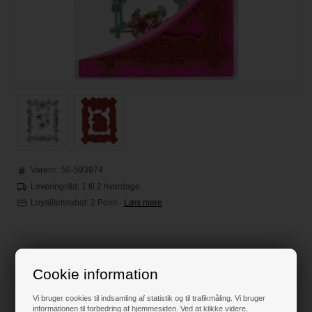
Varenr.:
50-593974
Leveringstid: 1 til 2 hverdage
Loyalitetsrabat:
2 Point
-
Læs mere
Før 175,00
50,00
DKK
Cookie information
Vi bruger cookies til indsamling af statistik og til trafikmåling. Vi bruger
informationen til forbedring af hjemmesiden. Ved at klikke videre,
Klik her for pris inkl. fragt