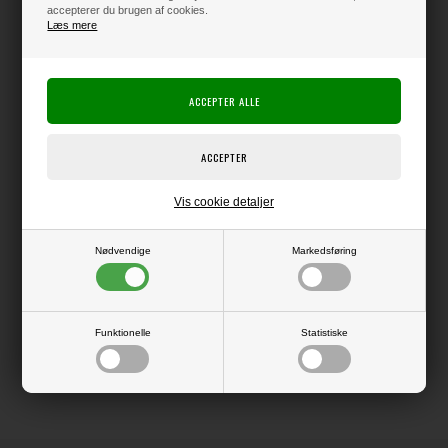
accepterer du brugen af cookies.
Læs mere
Varen er på lager
Producent:
Heartfelt Creations (ophørt)
Producentens varenr.:
Vis cookie detaljer
Cling-stempler, der matcher med dies'ene fra samme mærke
Nødvendige
Markedsføring
LÆS OG BLIV INSPIRERET
Funktionelle
Statistiske
Læs flere artikler...