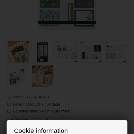
Varenr.:
12-68130-461
Leveringstid: 1 til 2 hverdage
Loyalitetsrabat:
6 Point
-
Læs mere
Cookie information