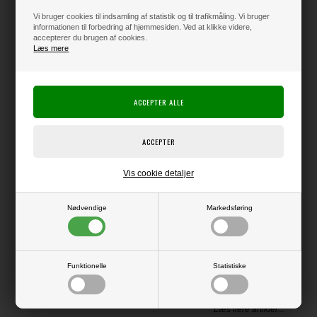
195,00
DKK
Vi bruger cookies til indsamling af statistik og til trafikmåling. Vi bruger
informationen til forbedring af hjemmesiden. Ved at klikke videre,
accepterer du brugen af cookies.
Klik her for pris inkl. fragt
Læs mere
Varen er på lager
Producent:
Happy Planner
Producentens varenr.:
Vis cookie detaljer
Me & My Big Ideas
Nødvendige
Markedsføring
Tilbehør til Happy Planner
Funktionelle
Statistiske
LÆS OG BLIV INSPIRERET
Læs flere artikler...