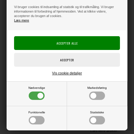
195,00
DKK
Vi bruger cookies til indsamling af statistik og til trafikmåling. Vi bruger
informationen til forbedring af hjemmesiden. Ved at klikke videre,
accepterer du brugen af cookies.
Klik her for pris inkl. fragt
Læs mere
Varen er på lager
Producent:
Happy Planner
Producentens varenr.:
Vis cookie detaljer
Me & My Big Ideas
Nødvendige
Markedsføring
Tilbehør til Happy Planner
Funktionelle
Statistiske
LÆS OG BLIV INSPIRERET
Læs flere artikler...