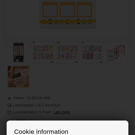
Varenr.:
12-68130-468
Leveringstid: 1 til 2 hverdage
Loyalitetsrabat:
6 Point
-
Læs mere
Cookie information