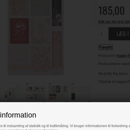
185,00
Klik her for pris ink
Producent:
Happy P
Producentens varenr
Me & My Big Ideas
Tilbehør til Happy 
LÆS OG BLIV INS
information
s til indsamling af statistik og til trafikmåling. Vi bruger informationen til forbedrin