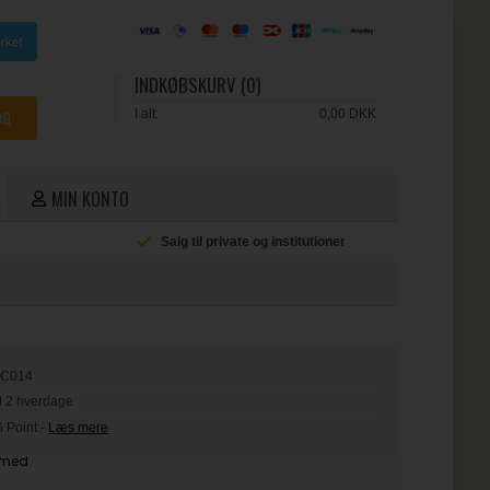
INDKØBSKURV (0)
I alt:
0,00 DKK
MIN KONTO
 institutioner
Hurtig levering
0C014
il 2 hverdage
6 Point
-
Læs mere