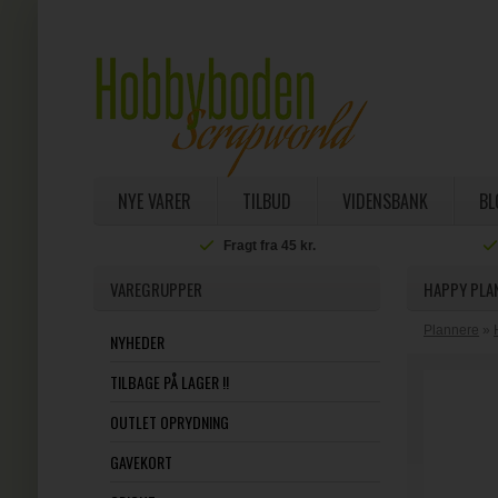
NYE VARER
TILBUD
VIDENSBANK
BL
a 45 kr.
Fri fragt ved køb over 800 kr.
VAREGRUPPER
HAPPY PLAN
Plannere
»
NYHEDER
TILBAGE PÅ LAGER !!
OUTLET OPRYDNING
GAVEKORT