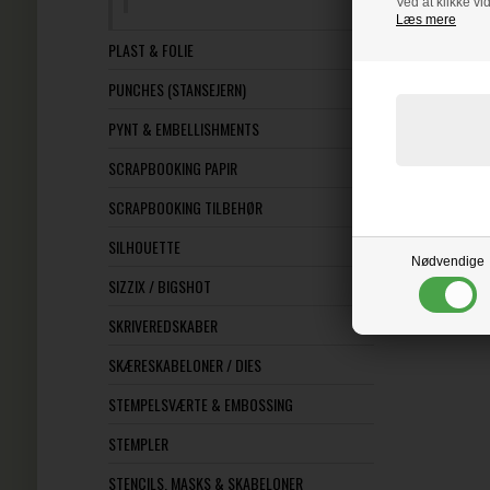
Ved at klikke vi
Læs mere
PLAST & FOLIE
PUNCHES (STANSEJERN)
PYNT & EMBELLISHMENTS
SCRAPBOOKING PAPIR
SCRAPBOOKING TILBEHØR
SILHOUETTE
Nødvendige
SIZZIX / BIGSHOT
SKRIVEREDSKABER
SKÆRESKABELONER / DIES
STEMPELSVÆRTE & EMBOSSING
STEMPLER
STENCILS, MASKS & SKABELONER