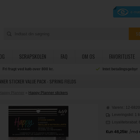
OG
SCRAPSKOLEN
FAQ
OM OS
FAVORITLISTE
Intet betalingsgebyr
Salg til private og
NER STICKER VALUE PACK - SPRING FIELDS
Happy Planner
»
Happy Planner stickers
Varenr.:
12-682
Leveringstid: 1 t
Loyalitetsrabat: