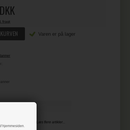
DKK
l. fragt
Varen er på lager
lanner
.:
Planner
PIRERET
Læs flere artikler...
g af hjemmesiden.