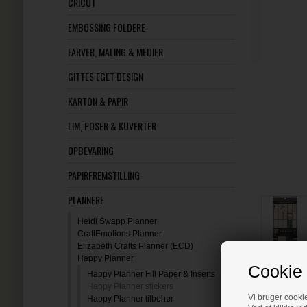
CRICUT
EMBOSSING FOLDERE
FARVER, MALING & MEDIER
GITTES EGET DESIGN
KARTON & PAPIR
LIM, POSER & KUVERTER
OPBEVARING
PAPIRFREMSTILLING
PLANNERE
Heidi Swapp Planner
CraftEmotions Planner
Elizabeth Crafts Planner (ECD)
Happy Planner
Cookie 
Happy Planner Fill Paper & Inserts
Happy Planner stickers
Vi bruger cookie
Happy Planner tilbehør