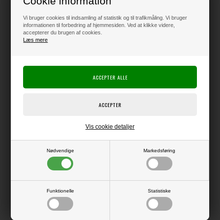
Cookie information
225,00
DKK
Vi bruger cookies til indsamling af statistik og til trafikmåling. Vi bruger
informationen til forbedring af hjemmesiden. Ved at klikke videre,
accepterer du brugen af cookies.
Klik her for pris inkl. fragt
Læs mere
Varen er på lager
Producent:
Happy Planner
Producentens varenr.:
Vis cookie detaljer
Me & My Big Ideas
Nødvendige
Markedsføring
Tilbehør til Happy Planner systemet (planner medfølger IKKE).
Funktionelle
Statistiske
LÆS OG BLIV INSPIRERET