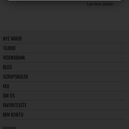
Læs flere artikler...
NYE VARER
TILBUD
VIDENSBANK
BLOG
SCRAPSKOLEN
FAQ
OM OS
FAVORITLISTE
MIN KONTO
Genveje