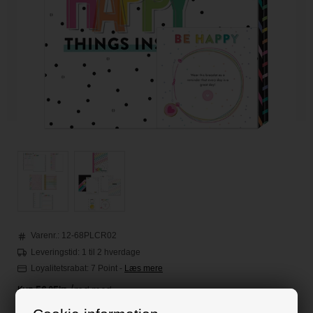
Varenr.:
12-68PLCR02
Leveringstid: 1 til 2 hverdage
Loyalitetsrabat:
7 Point
-
Læs mere