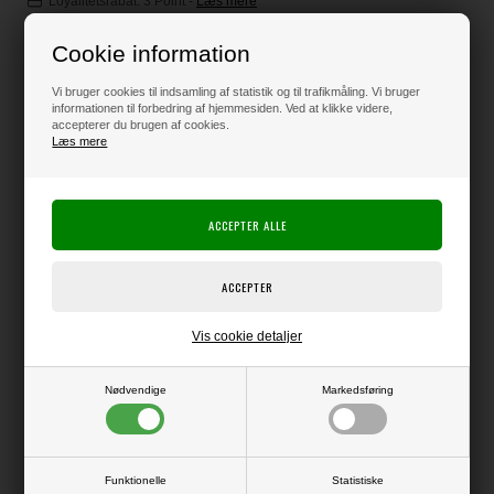
Loyalitetsrabat:
3 Point
-
Læs mere
Cookie information
95,00
DKK
Vi bruger cookies til indsamling af statistik og til trafikmåling. Vi bruger
informationen til forbedring af hjemmesiden. Ved at klikke videre,
accepterer du brugen af cookies.
Læs mere
Klik her for pris inkl. fragt
Varen er på lager
Producent:
Happy Planner
Vis cookie detaljer
Producentens varenr.:
Me & My Big Ideas
Nødvendige
Markedsføring
Tilbehør til Happy Planner
Udvendigt mål ca. 23,5 x 19,5 cm - indvendigt (lommen) ca. 23 x 17,8
cm
Funktionelle
Statistiske