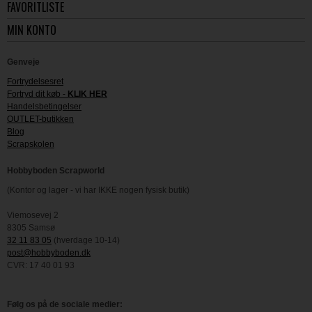
FAVORITLISTE
MIN KONTO
Genveje
Fortrydelsesret
Fortryd dit køb -
KLIK HER
Handelsbetingelser
OUTLET-butikken
Blog
Scrapskolen
Hobbyboden Scrapworld
(Kontor og lager - vi har IKKE nogen fysisk butik)
Viemosevej 2
8305 Samsø
32 11 83 05
(hverdage 10-14)
post@hobbyboden.dk
CVR: 17 40 01 93
Følg os på de sociale medier: