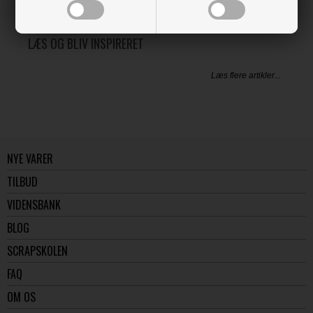
LÆS OG BLIV INSPIRERET
Læs flere artikler...
NYE VARER
TILBUD
VIDENSBANK
BLOG
SCRAPSKOLEN
FAQ
OM OS