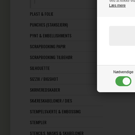
Ved at klikke vi
Læs mere
PLAST & FOLIE
PUNCHES (STANSEJERN)
PYNT & EMBELLISHMENTS
SCRAPBOOKING PAPIR
SCRAPBOOKING TILBEHØR
SILHOUETTE
Nødvendige
SIZZIX / BIGSHOT
SKRIVEREDSKABER
SKÆRESKABELONER / DIES
STEMPELSVÆRTE & EMBOSSING
STEMPLER
STENCILS, MASKS & SKABELONER