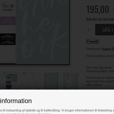
195,00
Klik her for pris ink
Producent:
Happy P
Producentens varenr
Me & My Big Ideas
Plannersystem, hvor 
Plannerne er indbun
specielle hul-system
efter behov.
Måler ca. 7.75 x 9.7
information
s til indsamling af statistik og til trafikmåling. Vi bruger informationen til forbedrin