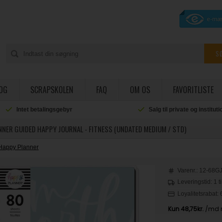
OG
SCRAPSKOLEN
FAQ
OM OS
FAVORITLISTE
Intet betalingsgebyr
Salg til private og institut
NER GUIDED HAPPY JOURNAL - FITNESS (UNDATED MEDIUM / STD)
Happy Planner
Varenr.:
12-68G
Leveringstid: 1 t
Loyalitetsrabat: