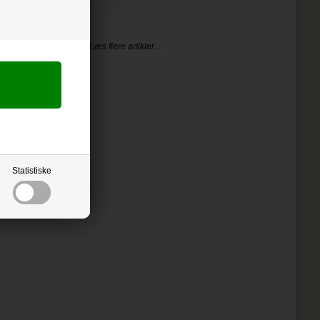
PIRERET
Læs flere artikler...
Statistiske