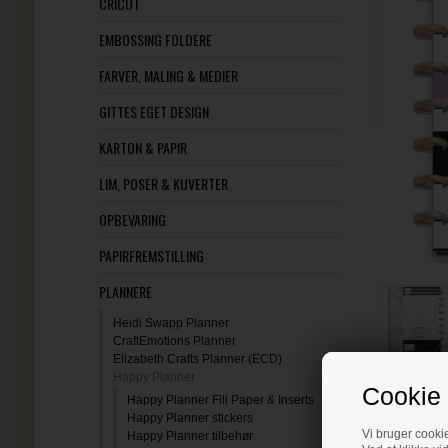
CRICUT
EMBOSSING FOLDERE
FARVER, MALING & MEDIER
GITTES EGET DESIGN
KARTON & PAPIR
LIM, POSER & KUVERTER
OPBEVARING
PAPIRFREMSTILLING
PLANNERE
Heidi Swapp Planner
CraftEmotions Planner
Elizabeth Crafts Planner (ECD)
Happy Planner
Cookie 
Happy Planner Fill Paper & Inserts
Happy Planner stickers
Vi bruger cookie
Happy Planner tilbehør