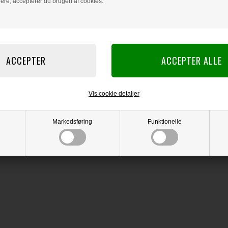
dere, accepterer du brugen af cookies.
LÆS OG BLIV INS
Vis cookie detaljer
Markedsføring
Funktionelle