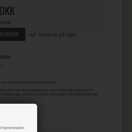
DKK
l. fragt
Varen er på lager
lanner
.:
der kan tilkøbes forskelligt tilbebør.
det med specielle platstskiver, som holder på siderne. Det
 i arkene gør, at du kan udvide planneren med ekstra tilbehør
5".
g af hjemmesiden.