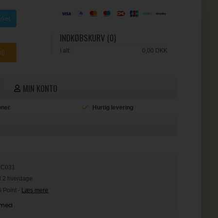
INDKØBSKURV (0)
I alt:
0,00 DKK
MIN KONTO
ioner
Hurtig levering
L
JC031
il 2 hverdage
6 Point
-
Læs mere