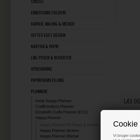
CRICUT
EMBOSSING FOLDERE
FARVER, MALING & MEDIER
GITTES EGET DESIGN
KARTON & PAPIR
LIM, POSER & KUVERTER
OPBEVARING
PAPIRFREMSTILLING
PLANNERE
LÆS OG
Heidi Swapp Planner
CraftEmotions Planner
Elizabeth Crafts Planner (ECD)
Happy Planner
Cookie 
Happy Planner Fill Paper & Inserts
Happy Planner stickers
Vi bruger cookie
Happy Planner tilbehør