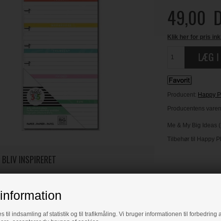
49,00
D
Klik her for pris ink
Producent:
Happy P
Producentens varenr
Me & My Big Ideas
Tilbehør til Happy 
 BLIV INSPIRERET
Læs flere artikler...
information
s til indsamling af statistik og til trafikmåling. Vi bruger informationen til forbedrin