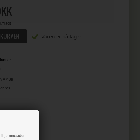
KK
l. fragt
Varen er på lager
lanner
.:
 (MAMBI)
Planner
g af hjemmesiden.