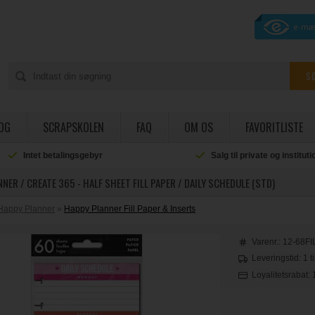
OG
SCRAPSKOLEN
FAQ
OM OS
FAVORITLISTE
Intet betalingsgebyr
Salg til private og institut
NER / CREATE 365 - HALF SHEET FILL PAPER / DAILY SCHEDULE (STD)
Happy Planner
»
Happy Planner Fill Paper & Inserts
Varenr.:
12-68FI
Leveringstid: 1 t
Loyalitetsrabat: