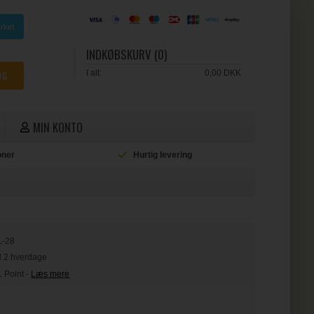
INDKØBSKURV (0)
I alt:
0,00 DKK
MIN KONTO
ioner
Hurtig levering
L
L-28
il 2 hverdage
1 Point
-
Læs mere