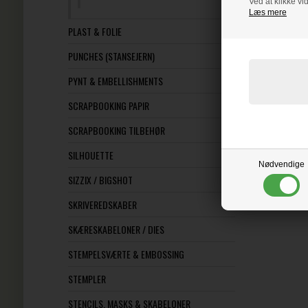
Ved at klikke vi
Læs mere
PLAST & FOLIE
PUNCHES (STANSEJERN)
PYNT & EMBELLISHMENTS
SCRAPBOOKING PAPIR
SCRAPBOOKING TILBEHØR
SILHOUETTE
Nødvendige
SIZZIX / BIGSHOT
SKRIVEREDSKABER
SKÆRESKABELONER / DIES
STEMPELSVÆRTE & EMBOSSING
STEMPLER
STENCILS, MASKS & SKABELONER