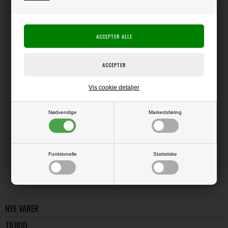
Producent:
Happy Planner
Producentens varenr.:
Me & My Big Ideas
Tilbehør til Happy Planner
Vis cookie detaljer
Nødvendige
Markedsføring
LÆS OG BLIV INSPIRERET
Læs flere artikler...
Funktionelle
Statistiske
NYE VARER
TILBUD