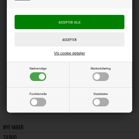
Producent:
Happy Planner
Producentens varenr.:
Me & My Big Ideas
Tilbehør til Happy Planner
Vis cookie detaljer
Nødvendige
Markedsføring
LÆS OG BLIV INSPIRERET
Læs flere artikler...
Funktionelle
Statistiske
NYE VARER
TILBUD