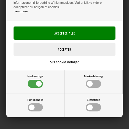
informationen til forbedring af hjemmesiden. Ved at klikke videre,
accepterer du brugen af cookies.
Læs mere
Varen er på lager
Producent:
Happy Planner
Producentens varenr.:
Me & My Big Ideas
Vis cookie detaljer
Tilbehør til Happy Planner
Nødvendige
Markedsføring
LÆS OG BLIV INSPIRERET
Funktionelle
Statistiske
Læs flere artikler...