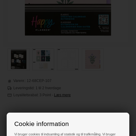
Varenr.:
12-68CEP-107
Leveringstid: 1 til 2 hverdage
Loyalitetsrabat:
3 Point
-
Læs mere
110,00
DKK
Cookie information
Vi bruger cookies til indsamling af statistik og til trafikmåling. Vi bruger
Klik her for pris inkl. fragt