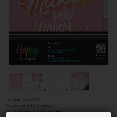
Varenr.:
12-6867518
Leveringstid: 1 til 2 hverdage
Loyalitetsrabat:
4 Point
-
Læs mere