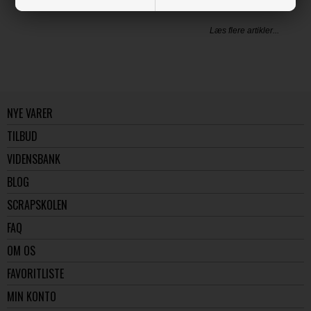
Læs flere artikler...
NYE VARER
TILBUD
VIDENSBANK
BLOG
SCRAPSKOLEN
FAQ
OM OS
FAVORITLISTE
MIN KONTO