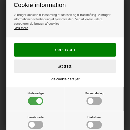
Cookie information
Vi bruger cookies til indsamling af statistik og til trafikmåling. Vi bruger
145,00
DKK
informationen til forbedring af hjemmesiden. Ved at klikke videre,
accepterer du brugen af cookies.
Læs mere
Klik her for pris inkl. fragt
Varen er på lager
Producent:
Happy Planner
Vis cookie detaljer
Producentens varenr.:
Nødvendige
Markedsføring
Me & My Big Ideas
Tilbehør til Happy Planner
Funktionelle
Statistiske
LÆS OG BLIV INSPIRERET