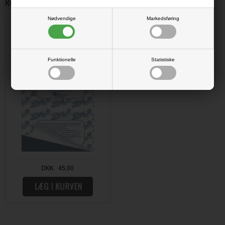
Relaterede varer
Nødvendige
Markedsføring
EZ Mount - ORIGINAL i ark (grå)
Funktionelle
Statistiske
DKK 45,00