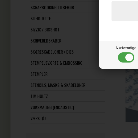
SCRAPBOOKING TILBEHØR
Relaterede 
SILHOUETTE
SIZZIX / BIGSHOT
EZ M
SKRIVEREDSKABER
Nødvendige
SKÆRESKABELONER / DIES
STEMPELSVÆRTE & EMBOSSING
STEMPLER
STENCILS, MASKS & SKABELONER
TIM HOLTZ
VOKSMALING (ENCAUSTIC)
VÆRKTØJ