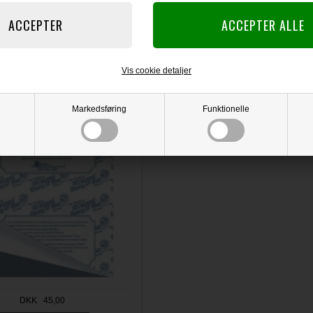
varer
ount - ORIGINAL i ark (grå)
Vis cookie detaljer
Markedsføring
Funktionelle
DKK 45,00