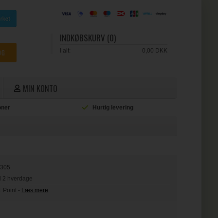
INDKØBSKURV (0)
I alt:
0,00 DKK
MIN KONTO
ioner
Hurtig levering
L
0305
il 2 hverdage
1 Point
-
Læs mere