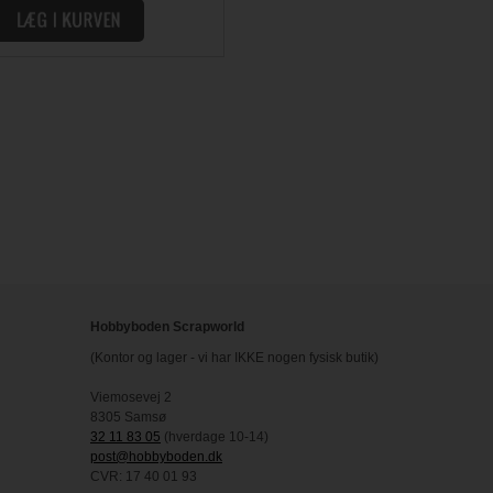
Hobbyboden Scrapworld
(Kontor og lager - vi har IKKE nogen fysisk butik)
Viemosevej 2
8305 Samsø
32 11 83 05
(hverdage 10-14)
post@hobbyboden.dk
CVR: 17 40 01 93