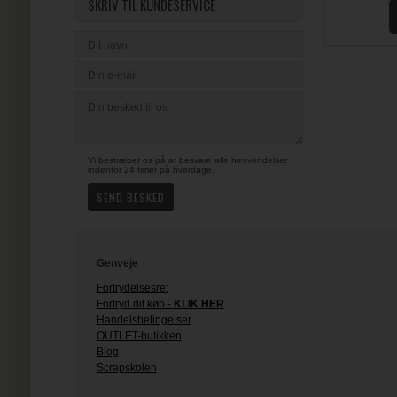
SKRIV TIL KUNDESERVICE
Vi bestræber os på at besvare alle henvendelser
indenfor 24 timer på hverdage.
Genveje
Fortrydelsesret
Fortryd dit køb -
KLIK HER
Handelsbetingelser
OUTLET-butikken
Blog
Scrapskolen