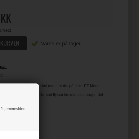
KK
l. fragt
Varen er på lager
pan
.:
 gummi - dvs. at du selv skal montere det på f.eks. EZ-Mount
et direkte på en akrylklods med flytbar lim mens du bruger det
er -
KLIK HER
g af hjemmesiden.