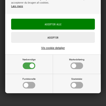
accepterer du brugen af cookies.
Producent:
Gina K
Læs mere
Producentens varenr.:
Gina K Design / Rina Krupsky
Sæt med klare stempler.
Arket måler ca. 15x20 cm.
Kan med fordel bruges sammen med Wreath Builder skabelonerne
(medfølger ikke).
Vis cookie detaljer
Nødvendige
Markedsføring
LÆS OG BLIV INSPIRERET
Funktionelle
Statistiske
Læs flere artikler...