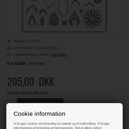
Varenr.:
50-25107
Leveringstid: 1 til 2 hverdage
Loyalitetsrabat:
6 Point
-
Læs mere
205,00
DKK
Klik her for pris inkl. fragt
Cookie information
Varen er på lager
Vi bruger cookies til indsamling af statistik og til trafikmåling. Vi bruger
informationen til forbedring af hjemmesiden. Ved at klikke videre,