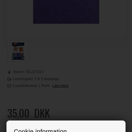
Varenr.:
50-227021
Leveringstid: 1 til 2 hverdage
Loyalitetsrabat:
1 Point
-
Læs mere
35,00
DKK
Klik her for pris inkl. fragt
Cookie information