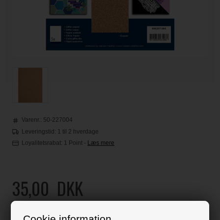
Varenr.:
50-227004
Leveringstid: 1 til 2 hverdage
Loyalitetsrabat:
1 Point
-
Læs mere
35,00
DKK
Klik her for pris inkl. fragt
Cookie information