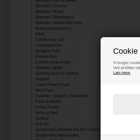
Blomster / 49th & Market
Blomster / Diverse
Blomster / Prima
Blomster / Støvdragere
Blomster / WildOrchidCrafts
Brads (Papirbindere)
Bånd
Chibitronics LED
Chipboard Pynt
Cookie 
Designer Foils
Enamel Dots
Eye-lets (snøreringe)
Vi bruger cookie
Glimmer / Glitter
Ved at klikke vi
Læs mere
GoPress and Foil System
Knapper
Leane Flower Foam
Metal Pynt
Pailletter / Sequins / Shakerfyld
Paste & Medier
Perfect Pearls
Perler & Sten
Quilling
Rub-On
Spellbinders Glimmer Hot Foil System
Spellbinders Wax Sealed