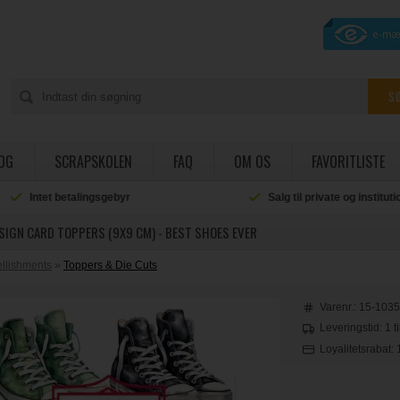
OG
SCRAPSKOLEN
FAQ
OM OS
FAVORITLISTE
Intet betalingsgebyr
Salg til private og institut
ESIGN CARD TOPPERS (9X9 CM) - BEST SHOES EVER
llishments
»
Toppers & Die Cuts
Varenr.:
15-103
Leveringstid: 1 t
Loyalitetsrabat: