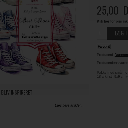
25,00
D
Klik her for pris ink
Producent:
Danmor
Producentens varenr
Pakke med små moti
18 ark i str. 9x9 cm (
 BLIV INSPIRERET
Læs flere artikler...