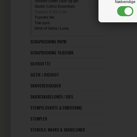
Stickles Glitter Glue og gel
Nødvendige
Studio Calico Essentials
Toppers & Die Cuts
Transfer Me
Træ-pynt
Wink of Stella / Luna
SCRAPBOOKING PAPIR
SCRAPBOOKING TILBEHØR
SILHOUETTE
SIZZIX / BIGSHOT
SKRIVEREDSKABER
SKÆRESKABELONER / DIES
STEMPELSVÆRTE & EMBOSSING
STEMPLER
STENCILS, MASKS & SKABELONER