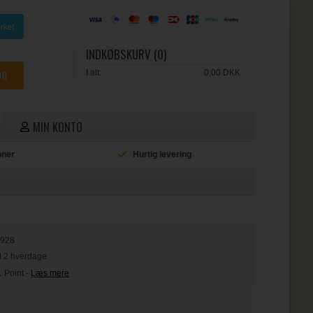
INDKØBSKURV (0)
I alt:
0,00 DKK
MIN KONTO
ioner
Hurtig levering
L
5928
il 2 hverdage
1 Point
-
Læs mere