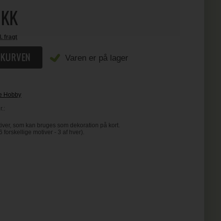
KK
l. fragt
Varen er på lager
e Hobby
.:
ver, som kan bruges som dekoration på kort.
6 forskellige motiver - 3 af hver).