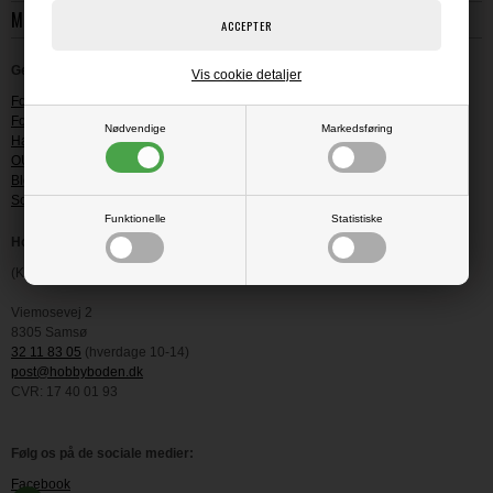
MIN KONTO
Genveje
Vis cookie detaljer
Fortrydelsesret
Fortryd dit køb -
KLIK HER
Nødvendige
Markedsføring
Handelsbetingelser
OUTLET-butikken
Blog
Scrapskolen
Funktionelle
Statistiske
Hobbyboden Scrapworld
(Kontor og lager - vi har IKKE nogen fysisk butik)
Viemosevej 2
8305 Samsø
32 11 83 05
(hverdage 10-14)
post@hobbyboden.dk
CVR: 17 40 01 93
Følg os på de sociale medier:
Facebook