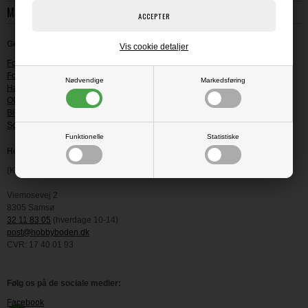
MIN KONTO
Genveje
Vis cookie detaljer
Fortrydelsesret
Fortryd dit køb -
KLIK HER
Nødvendige
Markedsføring
Handelsbetingelser
OUTLET-butikken
Blog
Scrapskolen
Funktionelle
Statistiske
Hobbyboden Scrapworld
(Kontor og lager - vi har IKKE nogen fysisk butik)
Viemosevej 2
8305 Samsø
32 11 83 05
(hverdage 10-14)
post@hobbyboden.dk
CVR: 17 40 01 93
Følg os på de sociale medier:
Facebook