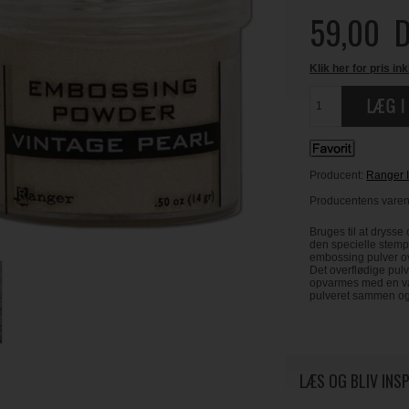
59,00
D
Klik her for pris ink
Producent:
Ranger 
Producentens varen
Bruges til at drysse
den specielle stemp
embossing pulver o
Det overflødige pulve
opvarmes med en var
pulveret sammen og g
LÆS OG BLIV INS