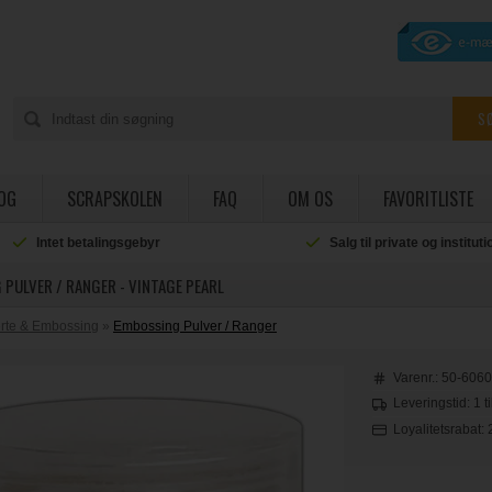
OG
SCRAPSKOLEN
FAQ
OM OS
FAVORITLISTE
Intet betalingsgebyr
Salg til private og institut
PULVER / RANGER - VINTAGE PEARL
rte & Embossing
»
Embossing Pulver / Ranger
Varenr.:
50-606
Leveringstid: 1 t
Loyalitetsrabat: