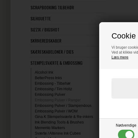
SCRAPBOOKING TILBEHØR
SILHOUETTE
SIZZIX / BIGSHOT
Cookie 
SKRIVEREDSKABER
Vi bruger cookie
SKÆRESKABELONER / DIES
Ved at klikke vi
Læs mere
STEMPELSVÆRTE & EMBOSSING
Alcohol Ink
BetterPress Inks
Embossing - Tilbehør
Embossing / Tim Holtz
Embossing Pulver
Embossing Pulver / Ranger
Embossing Pulver / Stampendous
Embossing Pulver / WOW
Gina K Stempelsværte & Re-inkers
Ink Blending Tools & Brushes
Nødvendige
Memento Markers
Sværte / Altenew Ink Cubes