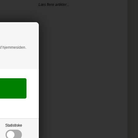
Læs flere artikler...
g af hjemmesiden.
Statistiske