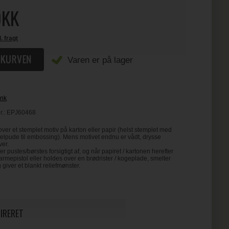
KK
l. fragt
Varen er på lager
Ink
r.:
EPJ60468
 over et stemplet motiv på karton eller papir (helst stemplet med
elpude til embossing). Mens motivet endnu er vådt, drysse
ver.
r pustes/børstes forsigtigt af, og når papiret / kartonen herefter
mepistol eller holdes over en brødrister / kogeplade, smelter
iver et blankt reliefmønster.
PIRERET