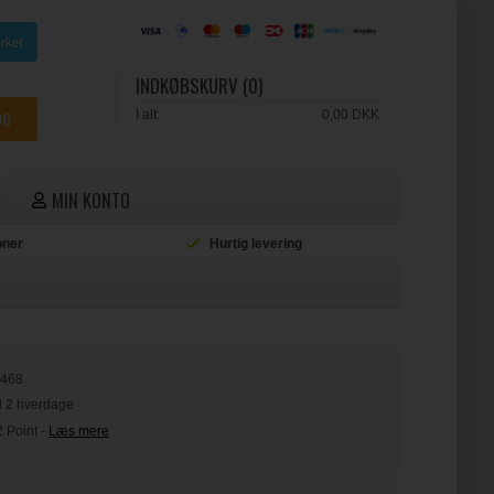
INDKØBSKURV (0)
I alt:
0,00 DKK
MIN KONTO
ioner
Hurtig levering
L
0468
il 2 hverdage
2 Point
-
Læs mere