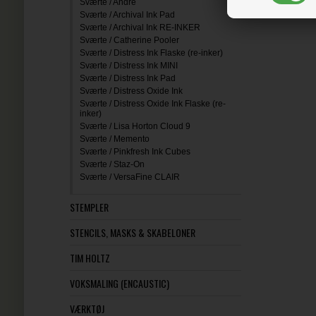
Sværte / Andre
Sværte / Archival Ink Pad
Sværte / Archival Ink RE-INKER
Sværte / Catherine Pooler
Sværte / Distress Ink Flaske (re-inker)
Sværte / Distress Ink MINI
Sværte / Distress Ink Pad
Sværte / Distress Oxide Ink
Sværte / Distress Oxide Ink Flaske (re-
inker)
Sværte / Lisa Horton Cloud 9
Sværte / Memento
Sværte / Pinkfresh Ink Cubes
Sværte / Staz-On
Sværte / VersaFine CLAIR
STEMPLER
STENCILS, MASKS & SKABELONER
TIM HOLTZ
VOKSMALING (ENCAUSTIC)
VÆRKTØJ