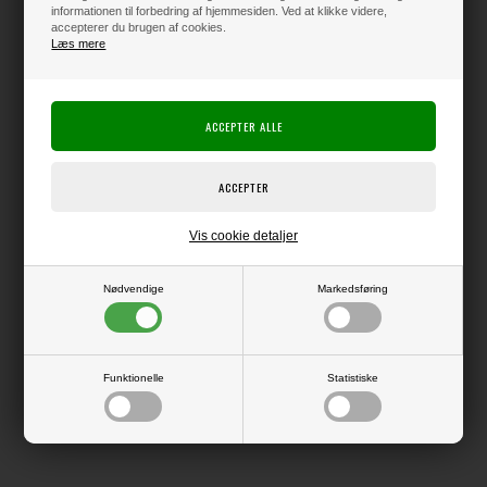
informationen til forbedring af hjemmesiden. Ved at klikke videre,
accepterer du brugen af cookies.
Læs mere
Varen er på lager
Producent:
Elizabeth Crafts Design
Producentens varenr.:
Die, der kan bruges i f.eks. Big Shot eller andre die-cut systemer.
Vis cookie detaljer
Largest Die Size: 3.8" x 5" (9.6 x 12.6 cm) - 17 Dies
Nødvendige
Markedsføring
LÆS OG BLIV INSPIRERET
Funktionelle
Statistiske
Læs flere artikler...