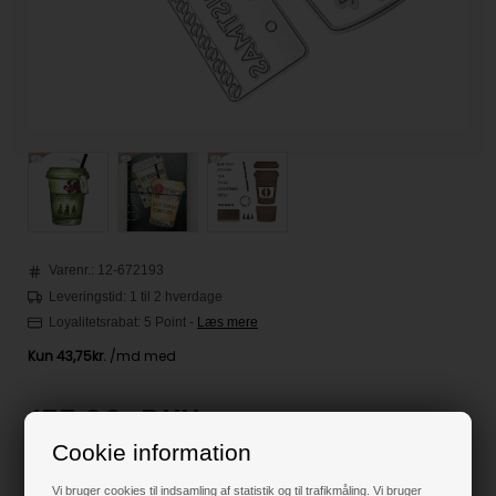
Varenr.:
12-672193
Leveringstid: 1 til 2 hverdage
Loyalitetsrabat:
5 Point
-
Læs mere
175,00
DKK
Cookie information
Klik her for pris inkl. fragt
Vi bruger cookies til indsamling af statistik og til trafikmåling. Vi bruger