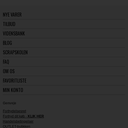
NYE VARER
TILBUD
VIDENSBANK
BLOG
SCRAPSKOLEN
FAQ
OM OS
FAVORITLISTE
MIN KONTO
Genveje
Fortrydelsesret
Fortryd dit køb -
KLIK HER
Handelsbetingelser
OUTLET-butikken