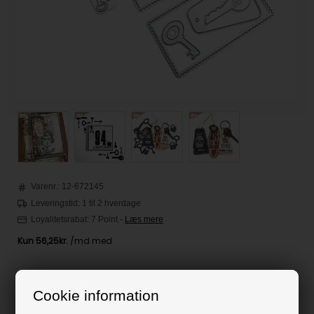
Varenr.:
12-672145
Leveringstid: 1 til 2 hverdage
Loyalitetsrabat:
7 Point
-
Læs mere
225,00
DKK
Cookie information
Klik her for pris inkl. fragt