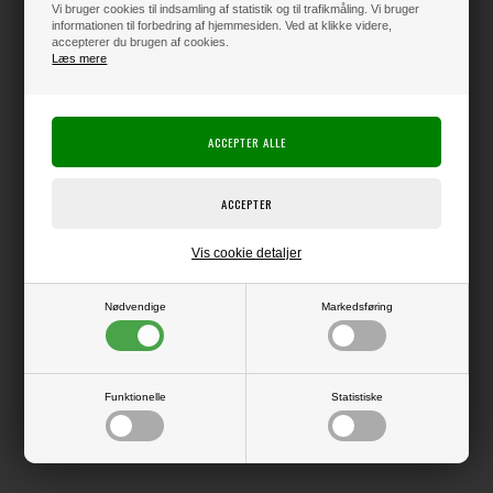
Vi bruger cookies til indsamling af statistik og til trafikmåling. Vi bruger
informationen til forbedring af hjemmesiden. Ved at klikke videre,
accepterer du brugen af cookies.
Læs mere
Varen er på lager
Producent:
Elizabeth Crafts Design
Producentens varenr.:
Die, der kan bruges i f.eks. Big Shot eller andre die-cut systemer.
Vis cookie detaljer
Largest Die Size: 4.1" x 6.1" (10.4 x 15.4 cm) - 13 Dies
Nødvendige
Markedsføring
LÆS OG BLIV INSPIRERET
Funktionelle
Statistiske
Læs flere artikler...