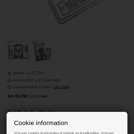
Varenr.:
12-672144
Leveringstid: 1 til 2 hverdage
Loyalitetsrabat:
6 Point
-
Læs mere
215,00
DKK
Cookie information
Klik her for pris inkl. fragt
Vi bruger cookies til indsamling af statistik og til trafikmåling. Vi bruger