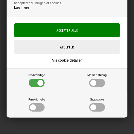
accepterer du brugen af cookies.
Læs mere
Varen er på lager
Producent:
Elizabeth Crafts Design
Producentens varenr.:
Vis cookie detaljer
Die, der kan bruges i f.eks. Big Shot eller andre die-cut systemer.
Nødvendige
Markedsføring
LÆS OG BLIV INSPIRERET
Funktionelle
Statistiske
Læs flere artikler...