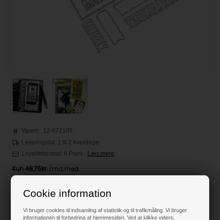
Varenr.:
12-672105
Leveringstid: 1 til 2 hverdage
Loyalitetsrabat:
6 Point
-
Læs mere
195,00
DKK
Cookie information
Vi bruger cookies til indsamling af statistik og til trafikmåling. Vi bruger
informationen til forbedring af hjemmesiden. Ved at klikke videre,
Klik her for pris inkl. fragt