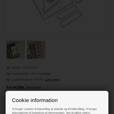
Varenr.:
12-672104
Leveringstid: 1 til 2 hverdage
Loyalitetsrabat:
6 Point
-
Læs mere
185,00
DKK
Cookie information
Vi bruger cookies til indsamling af statistik og til trafikmåling. Vi bruger
informationen til forbedring af hjemmesiden. Ved at klikke videre,
Klik her for pris inkl. fragt