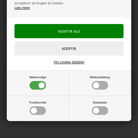
accepterer du brugen af cookies.
Læs mere
Varen er på lager
Producent:
Elizabeth Crafts Design
Producentens varenr.:
Vis cookie detaljer
Die, der kan bruges i f.eks. Big Shot eller andre die-cut systemer.
Nødvendige
Markedsføring
LÆS OG BLIV INSPIRERET
Funktionelle
Statistiske
Læs flere artikler...