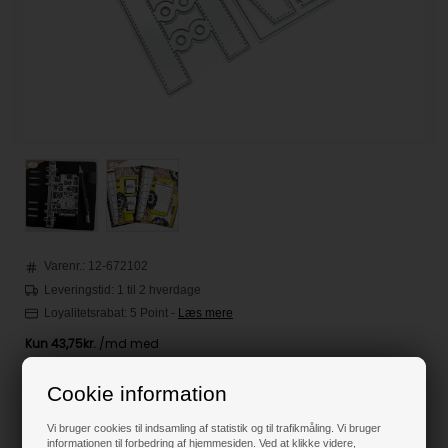
Varenr.:
12-672102
Leveringstid: 1 til 2 hverdage
Loyalitetsrabat:
5 Point
-
Læs mere
175,00
DKK
Cookie information
Vi bruger cookies til indsamling af statistik og til trafikmåling. Vi bruger
informationen til forbedring af hjemmesiden. Ved at klikke videre,
Klik her for pris inkl. fragt