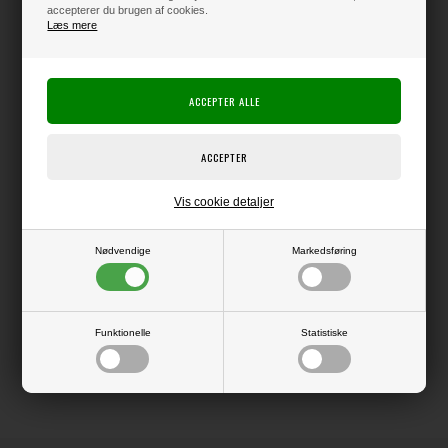
accepterer du brugen af cookies.
Læs mere
Varen er på lager
Producent:
Elizabeth Crafts Design
Producentens varenr.:
Vis cookie detaljer
Die, der kan bruges i f.eks. Big Shot eller andre die-cut systemer.
Nødvendige
Markedsføring
LÆS OG BLIV INSPIRERET
Funktionelle
Statistiske
Læs flere artikler...