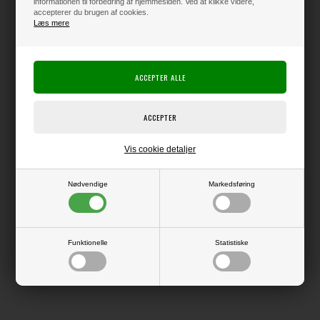
informationen til forbedring af hjemmesiden. Ved at klikke videre,
accepterer du brugen af cookies.
Læs mere
Varen er på lager
Producent:
Elizabeth Crafts Design
Producentens varenr.:
Vis cookie detaljer
Die, der kan bruges i f.eks. Big Shot eller andre die-cut systemer.
Nødvendige
Markedsføring
LÆS OG BLIV INSPIRERET
Funktionelle
Statistiske
Læs flere artikler...