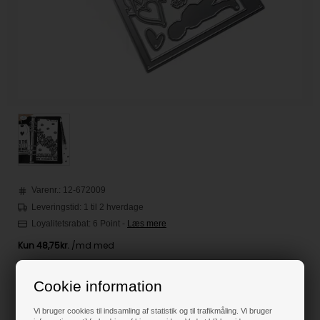
Varenr.:
12-672009
Leveringstid: 1 til 2 hverdage
Loyalitetsrabat:
6 Point
-
Læs mere
195,00
DKK
Cookie information
Vi bruger cookies til indsamling af statistik og til trafikmåling. Vi bruger
Klik her for pris inkl. fragt