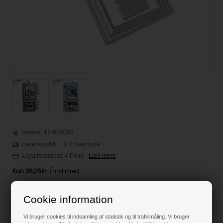
Varenr.:
12-672005
Leveringstid: 1 til 2 hverdage
Loyalitetsrabat:
4 Point
-
Læs mere
145,00
DKK
Cookie information
Vi bruger cookies til indsamling af statistik og til trafikmåling. Vi bruger
Klik her for pris inkl. fragt