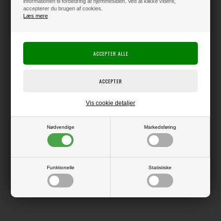
informationen til forbedring af hjemmesiden. Ved at klikke videre,
accepterer du brugen af cookies.
Læs mere
Varen er på lager
Producent:
Elizabeth Crafts Design
Producentens varenr.:
Vis cookie detaljer
Die, der kan bruges i f.eks. Big Shot eller andre die-cut systemer.
Nødvendige
Markedsføring
LÆS OG BLIV INSPIRERET
Funktionelle
Statistiske
Læs flere artikler...