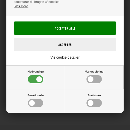
accepterer du brugen af cookies.
Læs mere
Varen er på lager
Producent:
Elizabeth Crafts Design
Producentens varenr.:
Die, der kan bruges i f.eks. Big Shot eller andre die-cut systemer.
Vis cookie detaljer
Nødvendige
Markedsføring
LÆS OG BLIV INSPIRERET
Funktionelle
Statistiske
Læs flere artikler...