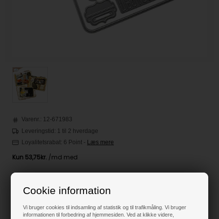
Varenr.:
12-671983
Leveringstid: 1 til 2 hverdage
Loyalitetsrabat:
6 Point
-
Læs mere
215,00
DKK
Cookie information
Klik her for pris inkl. fragt
Vi bruger cookies til indsamling af statistik og til trafikmåling. Vi bruger
informationen til forbedring af hjemmesiden. Ved at klikke videre,