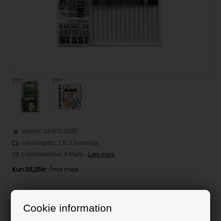
Varenr.:
12-67CS280
Leveringstid: 1 til 2 hverdage
Loyalitetsrabat:
4 Point
-
Læs mere
145,00
DKK
Cookie information
Klik her for pris inkl. fragt