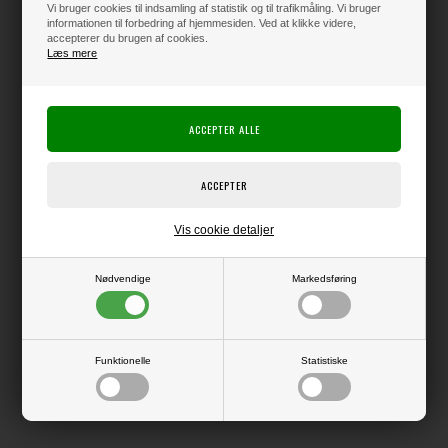
Vi bruger cookies til indsamling af statistik og til trafikmåling. Vi bruger
informationen til forbedring af hjemmesiden. Ved at klikke videre,
accepterer du brugen af cookies.
Læs mere
Varen er på lager
Producent:
Elizabeth Crafts Design
Producentens varenr.:
CS280
Clear stamps der kan bruges sammen med resten af produkterne i
Elizabeth Crafts Planner Essentials serien.
Vis cookie detaljer
A5 størrelse
Nødvendige
Markedsføring
LÆS OG BLIV INSPIRERET
Funktionelle
Statistiske
Læs flere artikler...