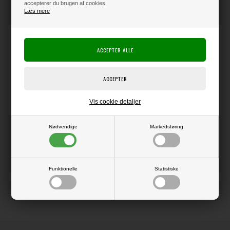
accepterer du brugen af cookies.
Læs mere
Varen er på lager
Producent:
Elizabeth Crafts Design
Producentens varenr.:
Die, der kan bruges i f.eks. Big Shot eller andre die-cut systemer.
Vis cookie detaljer
Nødvendige
Markedsføring
LÆS OG BLIV INSPIRERET
Funktionelle
Statistiske
Læs flere artikler...