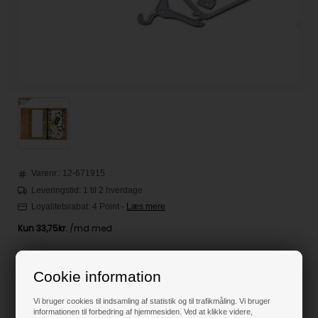
Varenr.:
12-671915
Leveringstid: 1 til 2 hverdage
Loyalitetsrabat:
4 Point
-
Læs mere
135,00
DKK
Cookie information
Klik her for pris inkl. fragt
Vi bruger cookies til indsamling af statistik og til trafikmåling. Vi bruger
informationen til forbedring af hjemmesiden. Ved at klikke videre,