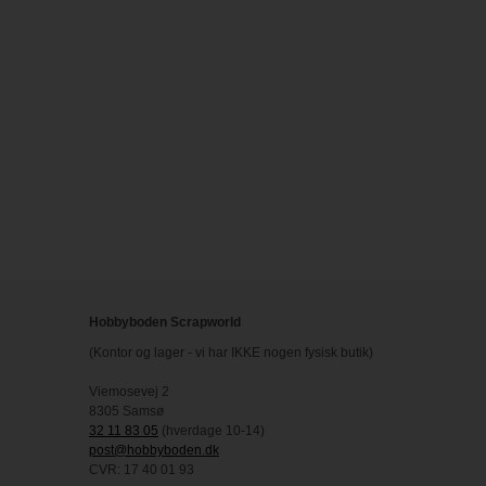
Hobbyboden Scrapworld
(Kontor og lager - vi har IKKE nogen fysisk butik)
Viemosevej 2
8305 Samsø
32 11 83 05
(hverdage 10-14)
post@hobbyboden.dk
CVR: 17 40 01 93