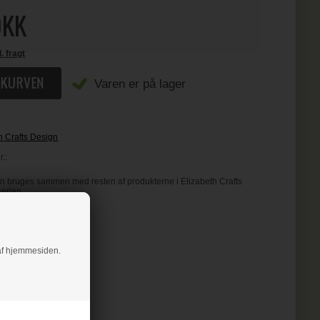
KK
l. fragt
Varen er på lager
h Crafts Design
.:
n bruges sammen med resten af produkterne i Elizabeth Crafts
serien.
g af hjemmesiden.