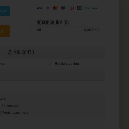
INDKØBSKURV (0)
I alt:
0,00 DKK
MIN KONTO
ioner
Hurtig levering
L
S231
il 2 hverdage
3 Point
-
Læs mere