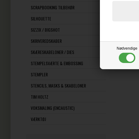
SCRAPBOOKING TILBEHØR
SILHOUETTE
SIZZIX / BIGSHOT
SKRIVEREDSKABER
Nødvendige
SKÆRESKABELONER / DIES
STEMPELSVÆRTE & EMBOSSING
STEMPLER
STENCILS, MASKS & SKABELONER
TIM HOLTZ
VOKSMALING (ENCAUSTIC)
VÆRKTØJ