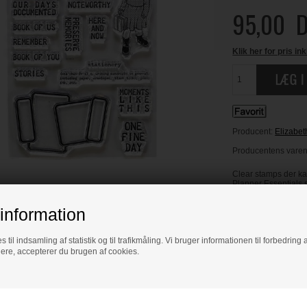
95,00
D
Klik her for pris ink
Producent:
Elizabet
Producentens varenr
Clear stamps der ka
Planner Essentials 
information
 BLIV INSPIRERET
s til indsamling af statistik og til trafikmåling. Vi bruger informationen til forbedrin
dere, accepterer du brugen af cookies.
Læs flere artikler...